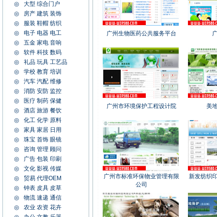
◎
大型 综合门户
◎
房产 建筑 装饰
◎
服装 鞋帽 纺织
◎
电子 电器 电工
广州生物医药公共服务平台
◎
五金 家电 音响
◎
软件 科技 数码
◎
礼品 玩具 工艺品
◎
学校 教育 培训
◎
汽车 汽配 维修
◎
消防 安防 监控
◎
医疗 制药 保健
广州市环境保护工程设计院
美
◎
酒店 旅游 餐饮
◎
化工 化学 原料
◎
家具 家居 日用
◎
珠宝 首饰 眼镜
◎
咨询 管理 顾问
◎
广告 包装 印刷
◎
文化 影视 传媒
广州市标准环保物业管理有限
新发纺织
◎
贸易 代理OEM
公司
◎
钟表 皮具 皮草
◎
物流 速递 通信
◎
农业 农资 花卉