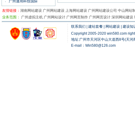
广州通用科技国际
·
东莞乐邦电子有限公司
·
友情链接：
湖南网站建设
广州网站建设
上海网站建设
广州网站建设公司 中山网站制
广州鸿翔科技有限公司
·
业务范围：
广州虚拟主机
广州网站设计
广州网页制作
广州网页设计
深圳网站建设
新百胜纸制品有限公司
·
联系我们
|
建站套餐
|
网站建设
|
建设知
广州海迪尔科技有限公司
·
Copyright 2005-2020 win580.com 
广州律师黄卓童
·
地址:广州市天河区中山大道西8号(天河商贸
广州采盛包装有限公司
·
E-mail：Win580@126.com
广州科杰电子有限公司
·
广州艺琳彩印有限公司
·
广州科星电子
·
湖南大自然制药有限公司
·
广州“晶之恋(天然)水晶
·
捷安视电子科技有限公司
·
广州佐丹士涂料有限公司
·