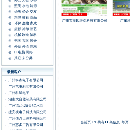
◎
办公 文教 乐器
◎
照明 水电 能源
◎
婚庆 婚介 交友
◎
箱包 鲜花 食品
广州市奥因环保科技有限公司
广东
◎
环保 生物 家政
◎
广州惠多广告有限公司
摄影 冲印 演艺
·
◎
机械 制造 涂料
广州通用科技国际
·
◎
书画 古玩 展会
东莞乐邦电子有限公司
·
◎
外贸 外语 网站
广州鸿翔科技有限公司
·
◎
IT 电脑 网络
新百胜纸制品有限公司
·
◎
其它 未分类
广州海迪尔科技有限公司
·
广州律师黄卓童
·
最新客户
广州采盛包装有限公司
·
广州科杰电子有限公司
·
广州艺琳彩印有限公司
·
广州科星电子
·
湖南大自然制药有限公司
·
广州“晶之恋(天然)水晶
·
捷安视电子科技有限公司
·
广州佐丹士涂料有限公司
·
当前页 1/1 共有11 条信息 每页
广州惠多广告有限公司
·