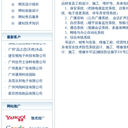
品研发及工程设计、施工、维护等。具体包
◎
网页设计报价
广州海迪尔科技有限公司
·
1、保安系统 （闭路电视监控系统、访客
◎
网站改版设计
广州律师黄卓童
·
统、电子巡更系统、停车库管理系统）
◎
网站售后服务
广州采盛包装有限公司
2、广播音响 （公共广播系统 、会议扩声
·
3、自控系统 （楼宇设备监控系统、智能小
◎
建站技术知识
广州科杰电子有限公司
·
4、通信系统 （视频会议系统、多媒体网络
广州艺琳彩印有限公司
·
5、网络与办公自动化系统
广州科星电子
·
最新客户
6、综合布线系统
等设计、销售与安装、维修工程。经营性质
湖南大自然制药有限公司
·
东省安全技术防范系统设计、施工、维修资格证
广州“晶之恋(天然)水晶
·
计、施工、维修许可证[穗技防证施字331号
捷安视电子科技有限公司
·
广州佐丹士涂料有限公司
·
广州惠多广告有限公司
·
广州通用科技国际
·
东莞乐邦电子有限公司
·
广州鸿翔科技有限公司
·
新百胜纸制品有限公司
·
广州海迪尔科技有限公司
·
广州律师黄卓童
·
网站推广
广州采盛包装有限公司
·
广州科杰电子有限公司
·
广州艺琳彩印有限公司
·