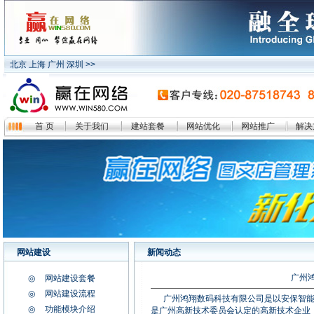
北京 上海 广州 深圳 >>
首 页
关于我们
建站套餐
网站优化
网站推广
解决
广州惠多广告有限公司
·
网站建设
新闻动态
广州通用科技国际
·
广州
◎
网站建设套餐
东莞乐邦电子有限公司
·
◎
网站建设流程
广州鸿翔科技有限公司
·
广州鸿翔数码科技有限公司是以安保智能
◎
功能模块介绍
是广州高新技术委员会认定的高新技术企业
新百胜纸制品有限公司
·