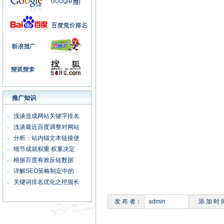
广州科星电子
·
湖南大自然制药有限公司
·
广州“晶之恋(天然)水晶
·
捷安视电子科技有限公司
·
广州佐丹士涂料有限公司
·
推广知识
浅谈造成网站关键字排名
·
浅谈最近百度调整对网站
·
分析：站内锚文本链接使
·
细节成就权重 权重决定
·
根据百度有效反链数据
·
详解SEO策略制定中的
·
关键词排名优化之挖掘长
·
发 布 者：
admin
添 加 时