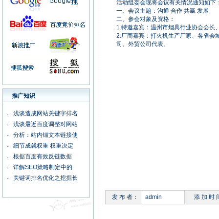
活动组委会现将会议有关情况通知如下
广州通用科技国际
·
一、会议主题：沟通 合作 共赢 发展
东莞乐邦电子有限公司
·
二、参会对象及资格：
广州鸿翔科技有限公司
1.特邀嘉宾：温州市烟具行业协会会长
·
2.厂商嘉宾：打火机生产厂家、各省会
新百胜纸制品有限公司
·
司、外贸公司代表。
广州海迪尔科技有限公司
·
广州律师黄卓童
·
广州采盛包装有限公司
·
广州科杰电子有限公司
·
广州艺琳彩印有限公司
·
推广知识
广州科星电子
·
浅谈造成网站关键字排名
湖南大自然制药有限公司
·
·
浅谈最近百度调整对网站
广州“晶之恋(天然)水晶
·
·
分析：站内锚文本链接使
捷安视电子科技有限公司
·
·
细节成就权重 权重决定
广州佐丹士涂料有限公司
·
·
根据百度有效反链数据
·
详解SEO策略制定中的
·
关键词排名优化之挖掘长
·
发 布 者：
admin
添 加 时