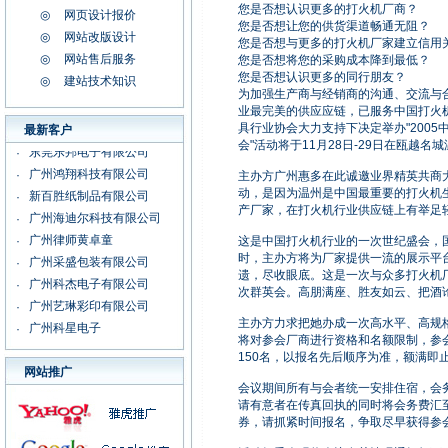
您是否想认识更多的打火机厂商？
◎
网页设计报价
您是否想让您的供货渠道畅通无阻？
◎
网站改版设计
您是否想与更多的打火机厂家建立信用
◎
网站售后服务
您是否想将您的采购成本降到最低？
您是否想认识更多的同行朋友？
◎
建站技术知识
为加强生产商与经销商的沟通、交流与
广州惠多广告有限公司
·
业最完美的供应应链，已服务中国打火
具行业协会大力支持下决定举办"200
最新客户
广州通用科技国际
·
会"活动将于11月28日-29日在瓯越名
东莞乐邦电子有限公司
·
广州鸿翔科技有限公司
·
主办方广州惠多在此诚邀业界精英共商
动，是因为温州是中国最重要的打火机
新百胜纸制品有限公司
·
产厂家，在打火机行业供应链上有举足
广州海迪尔科技有限公司
·
广州律师黄卓童
·
这是中国打火机行业的一次世纪盛会，
时，主办方将为厂家提供一流的展示平
广州采盛包装有限公司
·
遗，尽收眼底。这是一次与众多打火机
广州科杰电子有限公司
·
次群英会。高朋满座、胜友如云、把酒
广州艺琳彩印有限公司
·
主办方力求把她办成一次高水平、高规
广州科星电子
·
将对参会厂商进行资格和名额限制，参
湖南大自然制药有限公司
·
150名，以报名先后顺序为准，额满即
网站推广
广州“晶之恋(天然)水晶
·
会议期间所有与会者统一安排住宿，会务
捷安视电子科技有限公司
·
请有意者在传真回执的同时将会务费汇
广州佐丹士涂料有限公司
·
券，请抓紧时间报名，争取尽早获得参
广州惠多广告有限公司
·